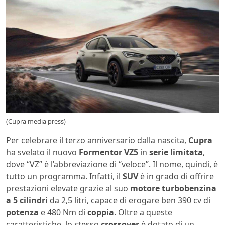
(Cupra media press)
Per celebrare il terzo anniversario dalla nascita,
Cupra
ha svelato il nuovo
Formentor VZ5
in
serie limitata
,
dove “VZ” è l’abbreviazione di “veloce”. Il nome, quindi, è
tutto un programma. Infatti, il
SUV
è in grado di offrire
prestazioni elevate grazie al suo
motore turbobenzina
a 5 cilindri
da 2,5 litri, capace di erogare ben 390 cv di
potenza
e 480 Nm di
coppia
. Oltre a queste
caratteristiche, lo stesso
crossover
è dotato di un