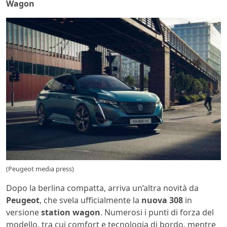
Wagon
(Peugeot media press)
Dopo la berlina compatta, arriva un’altra novità da
Peugeot
, che svela ufficialmente la
nuova 308
in
versione
station wagon
. Numerosi i punti di forza del
modello, tra cui comfort e tecnologia di bordo, mentre