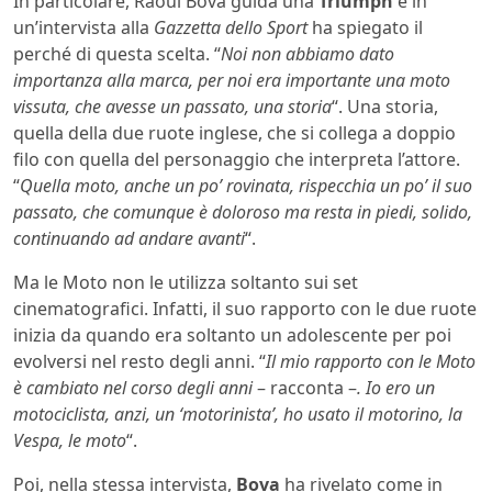
In particolare, Raoul Bova guida una
Triumph
e in
un’intervista alla
Gazzetta dello Sport
ha spiegato il
perché di questa scelta. “
Noi non abbiamo dato
importanza alla marca, per noi era importante una moto
vissuta, che avesse un passato, una storia
“. Una storia,
quella della due ruote inglese, che si collega a doppio
filo con quella del personaggio che interpreta l’attore.
“
Quella moto, anche un po’ rovinata, rispecchia un po’ il suo
passato, che comunque è doloroso ma resta in piedi, solido,
continuando ad andare avanti
“.
Ma le Moto non le utilizza soltanto sui set
cinematografici. Infatti, il suo rapporto con le due ruote
inizia da quando era soltanto un adolescente per poi
evolversi nel resto degli anni. “
Il mio rapporto con le Moto
è cambiato nel corso degli anni
– racconta –
. Io ero un
motociclista, anzi, un ‘motorinista’, ho usato il motorino, la
Vespa, le moto
“.
Poi, nella stessa intervista,
Bova
ha rivelato come in