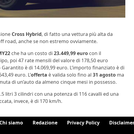
rsione
Cross Hybrid
, di fatto una vettura più alta da
l’off road, anche se non estremo ovviamente.
MY22
che ha un costo di
23.449,99 euro
con il
ipo, poi 47 rate mensili del valore di 178,50 euro
Garantito è di 14.069,99 euro. L’importo finanziato è di
643,49 euro. L’
offerta
è valida solo fino al
31 agosto
ma
muta di un’auto da almeno cinque mesi in possesso.
5 litri 3 cilindri con una potenza di 116 cavalli ed una
cata, invece, è di 170 km/h.
Chi siamo
Redazione
Privacy Policy
Disclaime