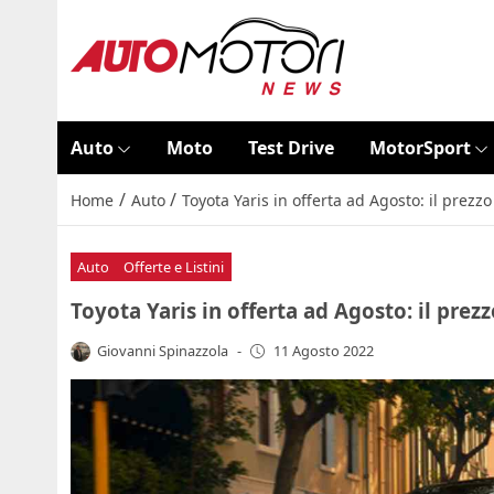
Auto
Moto
Test Drive
MotorSport
/
/
Home
Auto
Toyota Yaris in offerta ad Agosto: il prezz
Auto
Offerte e Listini
Toyota Yaris in offerta ad Agosto: il prez
Giovanni Spinazzola
-
11 Agosto 2022