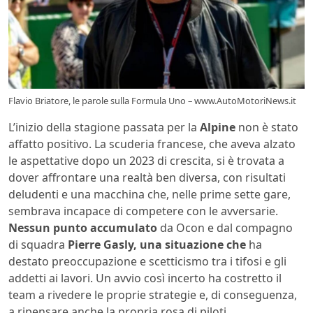
Flavio Briatore, le parole sulla Formula Uno – www.AutoMotoriNews.it
L’inizio della stagione passata per la
Alpine
non è stato
affatto positivo. La scuderia francese, che aveva alzato
le aspettative dopo un 2023 di crescita, si è trovata a
dover affrontare una realtà ben diversa, con risultati
deludenti e una macchina che, nelle prime sette gare,
sembrava incapace di competere con le avversarie.
Nessun punto accumulato
da Ocon e dal compagno
di squadra
Pierre Gasly, una situazione che
ha
destato preoccupazione e scetticismo tra i tifosi e gli
addetti ai lavori. Un avvio così incerto ha costretto il
team a rivedere le proprie strategie e, di conseguenza,
a ripensare anche la propria rosa di piloti.