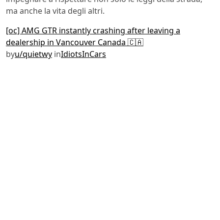
ma anche la vita degli altri.
[oc] AMG GTR instantly crashing after leaving a
dealership in Vancouver Canada 🇨🇦
by
u/quietwy
in
IdiotsInCars