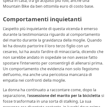
spesa in casa; tra gli acquisti più folli, anche una
Mountain Bike da ben ottomila euro di costo base.
Comportamenti inquietanti
L’aspetto più inquietante di questa vicenda è emerso
durante la testimonianza riguardo al comportamento
del marito durante la gravidanza della moglie. Quando
lei ha dovuto partorire il loro terzo figlio con un
cesareo, lui ha avuto l’ardire di minacciarla, dicendo che
non sarebbe andato in ospedale se non avesse fatto
spostare l’intervento per consentirgli di allenarsi prima.
Un comportamento che evidenzia non solo l’egoismo
dell’uomo, ma anche una pericolosa mancanza di
empatia nei confronti della moglie.
La donna ha continuato a raccontare come, dopo la
separazione, l’
ossessione del marito per la bicicletta
si
fosse trasformata in una sorta di stalking. La sua
presenza era diventata costante, in luoghi dove prima