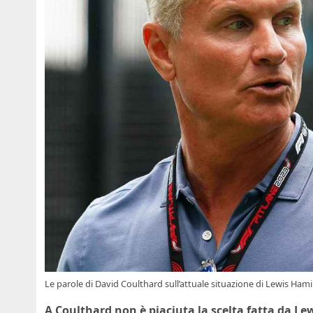
Le parole di David Coulthard sull’attuale situazione di Lewis Ham
A Coulthard non è piaciuta la scelta fatta da Lew