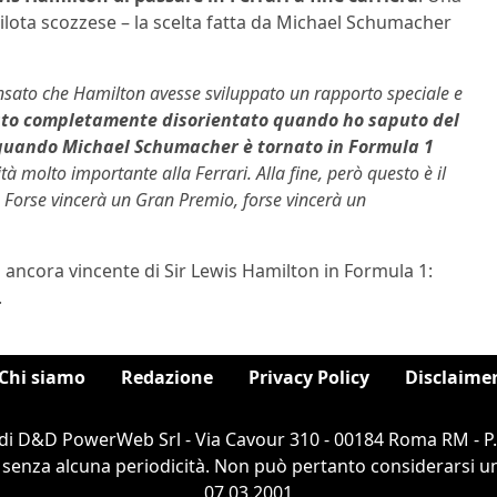
pilota scozzese – la scelta fatta da Michael Schumacher
sato che Hamilton avesse sviluppato un rapporto speciale e
to completamente disorientato quando ho saputo del
e quando Michael Schumacher è tornato in Formula 1
tà molto importante alla Ferrari. Alla fine, però questo è il
do. Forse vincerà un Gran Premio, forse vincerà un
ancora vincente di Sir Lewis Hamilton in Formula 1:
.
Chi siamo
Redazione
Privacy Policy
Disclaime
di D&D PowerWeb Srl - Via Cavour 310 - 00184 Roma RM - P
 senza alcuna periodicità. Non può pertanto considerarsi un 
07.03.2001