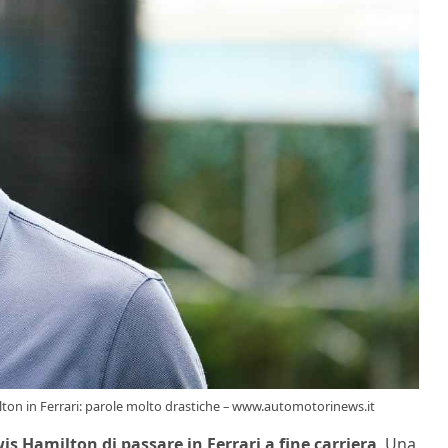
ilton in Ferrari: parole molto drastiche – www.automotorinews.it
is Hamilton di passare in Ferrari a fine carriera
. Una