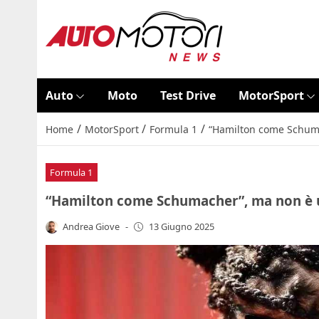
Auto
Moto
Test Drive
MotorSport
/
/
/
Home
MotorSport
Formula 1
“Hamilton come Schum
Formula 1
“Hamilton come Schumacher”, ma non è 
Andrea Giove
-
13 Giugno 2025