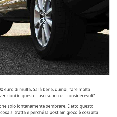
 300 euro di multa. Sarà bene, quindi, fare molta
vvenzioni in questo caso sono così considerevoli?
anche solo lontanamente sembrare. Detto questo,
osa si tratta e perché la post ain gioco è così alta