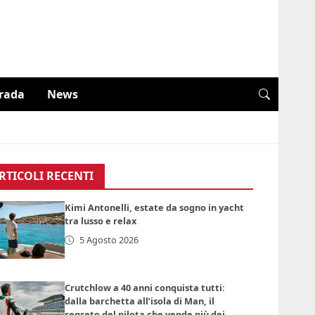
trada
News
RTICOLI RECENTI
Kimi Antonelli, estate da sogno in yacht
tra lusso e relax
5 Agosto 2026
Crutchlow a 40 anni conquista tutti:
dalla barchetta all’isola di Man, il
segreto del pilota che vende più dei