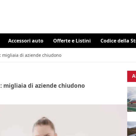
Accessori auto
Offerte e Listini
Codice della S
à: migliaia di aziende chiudono
A
à: migliaia di aziende chiudono