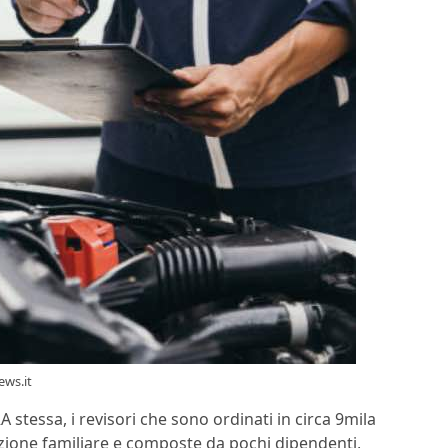
ews.it
 stessa, i revisori che sono ordinati in circa 9mila
uzione familiare e composte da pochi dipendenti,