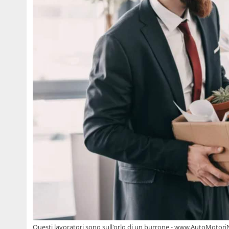
Questi lavoratori sono sull'orlo di un burrone - www.AutoMotori