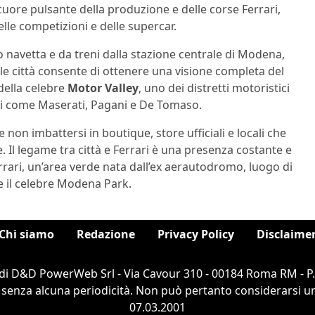
l cuore pulsante della produzione e delle corse Ferrari,
lle competizioni e delle supercar.
o navetta e da treni dalla stazione centrale di Modena,
le città consente di ottenere una visione completa del
 della celebre
Motor Valley
, uno dei distretti motoristici
si come Maserati, Pagani e De Tomaso.
non imbattersi in boutique, store ufficiali e locali che
. Il legame tra città e Ferrari è una presenza costante e
rrari, un’area verde nata dall’ex aerautodromo, luogo di
e il celebre Modena Park.
Chi siamo
Redazione
Privacy Policy
Disclaime
di D&D PowerWeb Srl - Via Cavour 310 - 00184 Roma RM - P
 senza alcuna periodicità. Non può pertanto considerarsi un 
07.03.2001