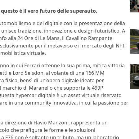
 questo è il vero futuro delle superauto.
utomobilismo e del digitale con la presentazione della
unisce tradizione, innovazione e design futuristico. A
onfo alla 24 Ore di Le Mans, il Cavallino Rampante
clusivamente per il metaverso e il mercato degli NFT,
mobilistica virtuale.
nno in cui Ferrari ottenne la sua prima, mitica vittoria
netti e Lord Selsdon, al volante di una 166 MM
a fisica, bensì di un’opera digitale ideata per
 del marchio di Maranello che supporta le 499P
sta hypercar digitale è un asset virtuale riservato
rare in una community innovativa, in cui la passione per
la direzione di Flavio Manzoni, rappresenta un
colo che prefigura le forme e le soluzioni
a F76 non è soltanto un tributo, ma un laboratorio