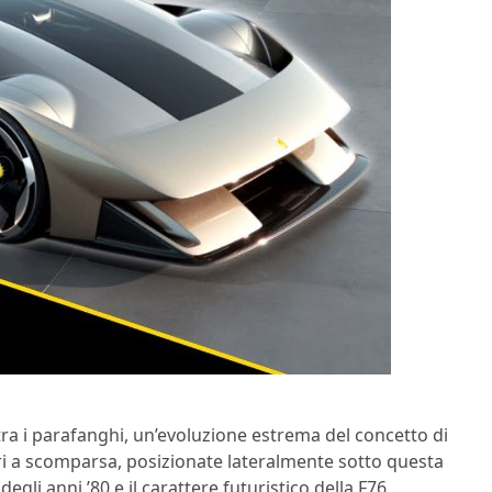
ra i parafanghi, un’evoluzione estrema del concetto di
fari a scomparsa, posizionate lateralmente sotto questa
egli anni ’80 e il carattere futuristico della F76,