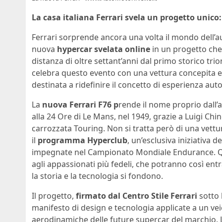
La casa italiana Ferrari svela un progetto unico:
Ferrari sorprende ancora una volta il mondo dell’a
nuova
hypercar svelata online
in un progetto che 
distanza di oltre settant’anni dal primo storico tri
celebra questo evento con una vettura concepita es
destinata a ridefinire il concetto di esperienza auto
La
nuova Ferrari F76 p
rende il nome proprio dall’a
alla 24 Ore di Le Mans, nel 1949, grazie a Luigi Chi
carrozzata Touring. Non si tratta però di una vettur
il
programma Hyperclub
, un’esclusiva iniziativa
impegnate nel Campionato Mondiale Endurance. Que
agli appassionati più fedeli, che potranno così ent
la storia e la tecnologia si fondono.
Il progetto,
firmato dal Centro Stile Ferrari
sotto 
manifesto di design e tecnologia applicate a un vei
aerodinamiche delle future supercar del marchio. L