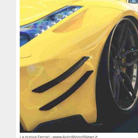
La nuova Ferrari - www.AutoMotoriNews.it