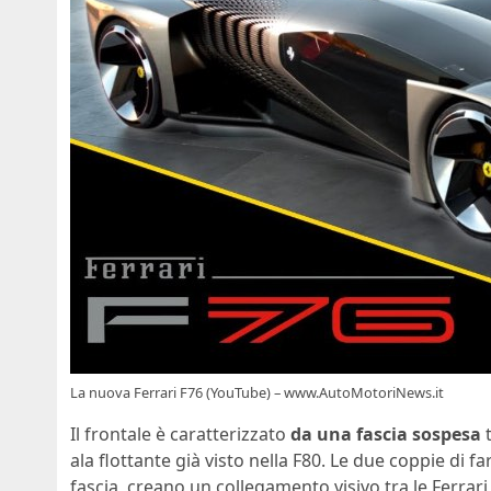
La nuova Ferrari F76 (YouTube) – www.AutoMotoriNews.it
Il frontale è caratterizzato
da una fascia sospesa
t
ala flottante già visto nella F80. Le due coppie di 
fascia, creano un collegamento visivo tra le Ferrari d