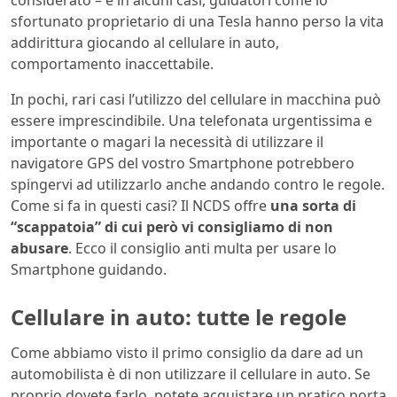
considerato – e in alcuni casi, guidatori come lo
sfortunato proprietario di una Tesla hanno perso la vita
addirittura giocando al cellulare in auto,
comportamento inaccettabile.
In pochi, rari casi l’utilizzo del cellulare in macchina può
essere imprescindibile. Una telefonata urgentissima e
importante o magari la necessità di utilizzare il
navigatore GPS del vostro Smartphone potrebbero
spingervi ad utilizzarlo anche andando contro le regole.
Come si fa in questi casi? Il NCDS offre
una sorta di
“scappatoia” di cui però vi consigliamo di non
abusare
. Ecco il consiglio anti multa per usare lo
Smartphone guidando.
Cellulare in auto: tutte le regole
Come abbiamo visto il primo consiglio da dare ad un
automobilista è di non utilizzare il cellulare in auto. Se
proprio dovete farlo, potete acquistare un pratico porta