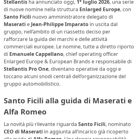
Stellantis
ha annunciato oggi,
1° luglio 2026
, una serie
di nuove nomine nella struttura
Enlarged Europe
, con
Santo Ficili
nuovo amministratore delegato di
Maserati
e
Jean-Philippe Imparato
in uscita dal
gruppo, nell’ambito di un riassetto deciso per
rafforzare la guida dei marchi e delle attività
commerciali europee. Le nomine, tutte a diretto riporto
di
Emanuele Cappellano
, chief operating officer
Enlarged Europe & European Brands e responsabile di
Stellantis Pro One
, diventano operative da oggi e
toccano alcuni snodi centrali dell’organizzazione del
gruppo automobilistico.
Santo Ficili alla guida di Maserati e
Alfa Romeo
La novità più rilevante riguarda
Santo Ficili
, nominato
CEO di Maserati
in aggiunta all’incarico già ricoperto
alla guida di
Alfa Romeo
. Una doppia responsabilità