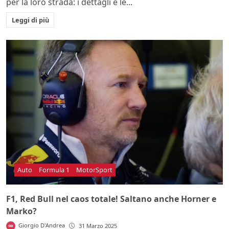
per la loro strada: i dettagli e le...
Leggi di più
Auto
Formula 1
MotorSport
F1, Red Bull nel caos totale! Saltano anche Horner e
Marko?
Giorgio D'Andrea
31 Marzo 2025