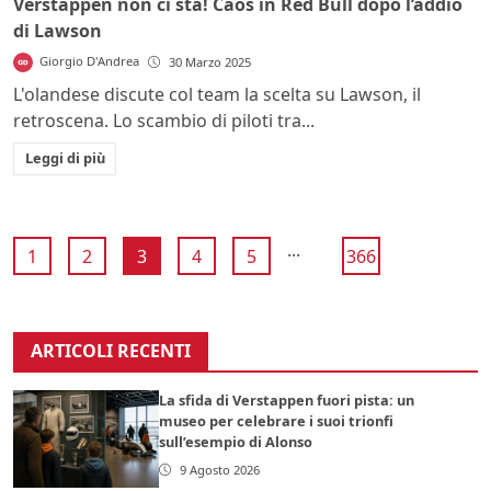
Verstappen non ci sta! Caos in Red Bull dopo l’addio
di Lawson
Giorgio D'Andrea
30 Marzo 2025
L'olandese discute col team la scelta su Lawson, il
retroscena. Lo scambio di piloti tra...
Leggi di più
...
1
2
3
4
5
366
ARTICOLI RECENTI
La sfida di Verstappen fuori pista: un
museo per celebrare i suoi trionfi
sull’esempio di Alonso
9 Agosto 2026