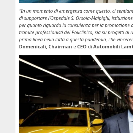
“In un momento di emergenza come questo. ci sentiamo
di supportare l’Ospedale S. Orsola-Malpighi, istituzion
per quanto riguarda la consulenza per la promozione de
tramite professionisti del Policlinico, sia su progetti di ri
prima linea nella lotta a questa pandemia, che vincere
Domenicali
,
Chairman
e
CEO
di
Automobili Lamb