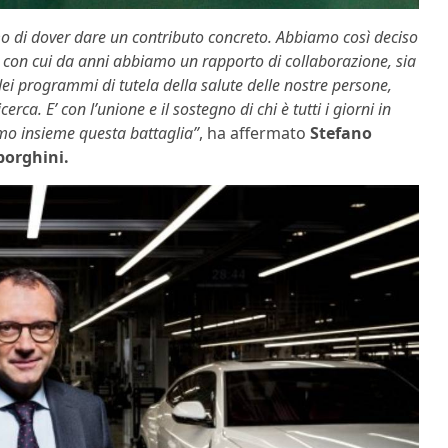
 di dover dare un contributo concreto. Abbiamo così deciso
e con cui da anni abbiamo un rapporto di collaborazione, sia
i programmi di tutela della salute delle nostre persone,
cerca. E’ con l’unione e il sostegno di chi è tutti i giorni in
mo insieme questa battaglia”
, ha affermato
Stefano
orghini.