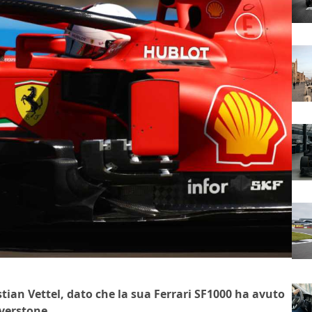
tian Vettel, dato che la sua Ferrari SF1000 ha avuto
lverstone.