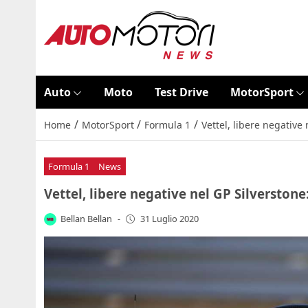
Auto
Moto
Test Drive
MotorSport
/
/
/
Home
MotorSport
Formula 1
Vettel, libere negative 
Formula 1
News
Vettel, libere negative nel GP Silverstone:
Bellan Bellan
-
31 Luglio 2020