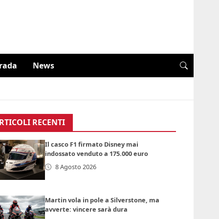
trada
News
RTICOLI RECENTI
Il casco F1 firmato Disney mai
indossato venduto a 175.000 euro
8 Agosto 2026
Martin vola in pole a Silverstone, ma
avverte: vincere sarà dura