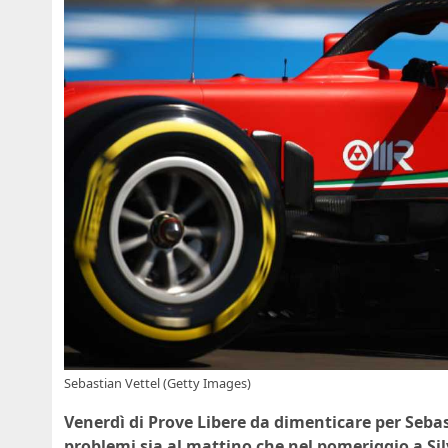
Sebastian Vettel (Getty Images)
Venerdì di Prove Libere da dimenticare per Sebas
problemi sia al mattino che nel pomeriggio a Si