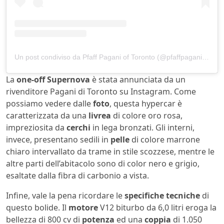
Un post condiviso da Pfaff Pagani of Toronto (@pfaffpaganioftoronto)
La
one-off Supernova
è stata annunciata da un
rivenditore Pagani di Toronto su Instagram. Come
possiamo vedere dalle
foto
, questa hypercar è
caratterizzata da una
livrea
di colore oro rosa,
impreziosita da
cerchi
in lega bronzati. Gli interni,
invece, presentano sedili in
pelle
di colore marrone
chiaro intervallato da trame in stile scozzese, mentre le
altre parti dell’abitacolo sono di color nero e grigio,
esaltate dalla fibra di carbonio a vista.
Infine, vale la pena ricordare le
specifiche tecniche
di
questo bolide. Il
motore
V12 biturbo da 6,0 litri eroga la
bellezza di 800 cv di
potenza
ed una
coppia
di 1.050