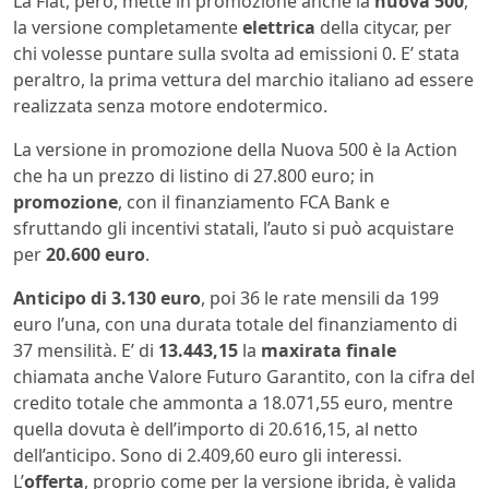
La Fiat, però, mette in promozione anche la
nuova 500
,
la versione completamente
elettrica
della citycar, per
chi volesse puntare sulla svolta ad emissioni 0. E’ stata
peraltro, la prima vettura del marchio italiano ad essere
realizzata senza motore endotermico.
La versione in promozione della Nuova 500 è la Action
che ha un prezzo di listino di 27.800 euro; in
promozione
, con il finanziamento FCA Bank e
sfruttando gli incentivi statali, l’auto si può acquistare
per
20.600 euro
.
Anticipo di 3.130 euro
, poi 36 le rate mensili da 199
euro l’una, con una durata totale del finanziamento di
37 mensilità. E’ di
13.443,15
la
maxirata finale
chiamata anche Valore Futuro Garantito, con la cifra del
credito totale che ammonta a 18.071,55 euro, mentre
quella dovuta è dell’importo di 20.616,15, al netto
dell’anticipo. Sono di 2.409,60 euro gli interessi.
L’
offerta
, proprio come per la versione ibrida, è valida