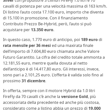
Silver
con propulsore 3 cilindri FireFly 1.0 litri e 70
cavalli di potenza per una velocità massima di 163 km/h.
Di listino l’auto costa 17.100 euro, importo che diventa
di 15.100 in promozione. Con il finanziamento
Contributo Prezzo Be-Hybrid, però, l’auto si può
acquistare per
13.350 euro
.
In questo caso, 1.770 euro di anticipo, poi
189 euro
di
rata mensile per 36 mesi
ed una maxirata finale
dell’importo di 7.604,80 euro chiamata anche Valore
Futuro Garantito. La cifra del credito totale ammonta a
12.181,55 euro, mentre quella dovuta al netto
dell’anticipo è di 14.417,80 euro. Gli interessi, invece,
sono pari a 2.101,25 euro. L’offerta è valida solo fino al
prossimo
31 dicembre
.
In offerta, sempre con il motore Hybrid da 1.0 litri
FireFly da 70 cavalli c’è anche la
versione Gold
, più
accessoriata della precedente ed anche più costosa,
considerato come a listino abbia un prezzo di
19.000