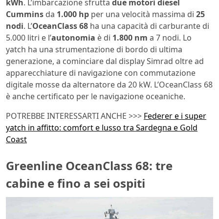
kWh
. L’imbarcazione sfrutta
due motori diesel
Cummins
da
1.000 hp
per una velocità massima di
25
nodi
. L’
OceanClass 68
ha una capacità di carburante di
5.000 litri e l’
autonomia
è di
1.800 nm
a 7 nodi. Lo
yatch ha una strumentazione di bordo di ultima
generazione, a cominciare dal display Simrad oltre ad
apparecchiature di navigazione con commutazione
digitale mosse da alternatore da 20 kW. L’OceanClass 68
è anche certificato per le navigazione oceaniche.
POTREBBE INTERESSARTI ANCHE >>>
Federer e i super
yatch in affitto: comfort e lusso tra Sardegna e Gold
Coast
Greenline OceanClass 68: tre
cabine e fino a sei ospiti