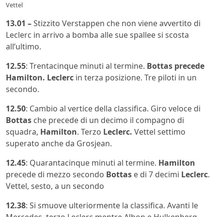
Vettel
13.01 –
Stizzito Verstappen che non viene avvertito di
Leclerc in arrivo a bomba alle sue spallee si scosta
all’ultimo.
12.55
: Trentacinque minuti al termine.
Bottas precede
Hamilton. Leclerc
in terza posizione. Tre piloti in un
secondo.
12.50
: Cambio al vertice della classifica. Giro veloce di
Bottas
che precede di un decimo il compagno di
squadra,
Hamilton
. Terzo
Leclerc.
Vettel settimo
superato anche da Grosjean.
12.45
: Quarantacinque minuti al termine.
Hamilton
precede di mezzo secondo
Bottas
e di 7 decimi
Leclerc
.
Vettel, sesto, a un secondo
12.38
: Si smuove ulteriormente la classifica. Avanti le
Mercedes, terzo Leclerc mentre Albon e Hulkenberg