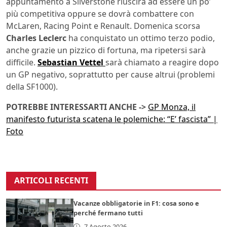
appuntamento a Silverstone riuscirà ad essere un po’
più competitiva oppure se dovrà combattere con
McLaren, Racing Point e Renault. Domenica scorsa
Charles Leclerc
ha conquistato un ottimo terzo podio,
anche grazie un pizzico di fortuna, ma ripetersi sarà
difficile.
Sebastian Vettel
sarà chiamato a reagire dopo
un GP negativo, soprattutto per cause altrui (problemi
della SF1000).
POTREBBE INTERESSARTI ANCHE ->
GP Monza, il
manifesto futurista scatena le polemiche: “E’ fascista” |
Foto
ARTICOLI RECENTI
Vacanze obbligatorie in F1: cosa sono e
perché fermano tutti
7 Agosto 2026