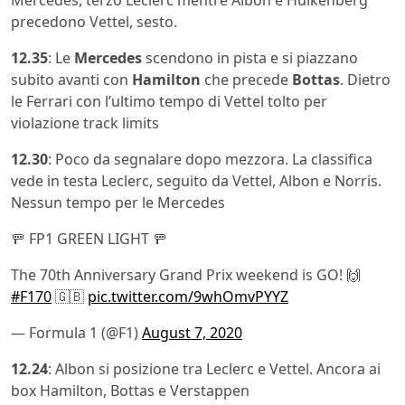
precedono Vettel, sesto.
12.35
: Le
Mercedes
scendono in pista e si piazzano
subito avanti con
Hamilton
che precede
Bottas
. Dietro
le Ferrari con l’ultimo tempo di Vettel tolto per
violazione track limits
12.30
: Poco da segnalare dopo mezzora. La classifica
vede in testa Leclerc, seguito da Vettel, Albon e Norris.
Nessun tempo per le Mercedes
🚥 FP1 GREEN LIGHT 🚥
The 70th Anniversary Grand Prix weekend is GO! 🙌
#F170
🇬🇧
pic.twitter.com/9whOmvPYYZ
— Formula 1 (@F1)
August 7, 2020
12.24
: Albon si posizione tra Leclerc e Vettel. Ancora ai
box Hamilton, Bottas e Verstappen