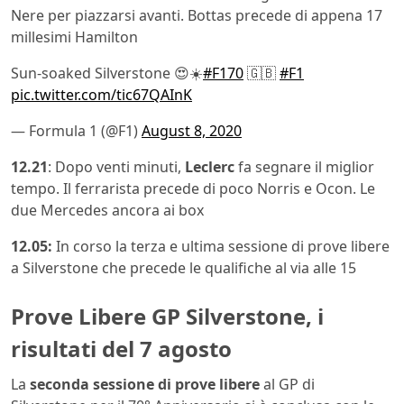
Nere per piazzarsi avanti. Bottas precede di appena 17
millesimi Hamilton
Sun-soaked Silverstone 😍☀️
#F170
🇬🇧
#F1
pic.twitter.com/tic67QAInK
— Formula 1 (@F1)
August 8, 2020
12.21
: Dopo venti minuti,
Leclerc
fa segnare il miglior
tempo. Il ferrarista precede di poco Norris e Ocon. Le
due Mercedes ancora ai box
12.05:
In corso la terza e ultima sessione di prove libere
a Silverstone che precede le qualifiche al via alle 15
Prove Libere GP Silverstone, i
risultati del 7 agosto
La
seconda sessione di prove libere
al GP di