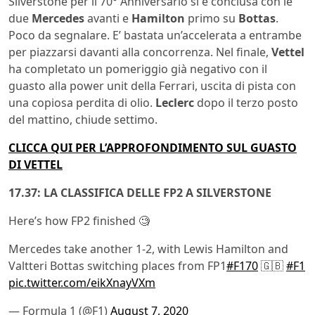
Silverstone per il 70° Anniversario si è conclusa con le
due
Mercedes
avanti e
Hamilton
primo su
Bottas
.
Poco da segnalare. E’ bastata un’accelerata a entrambe
per piazzarsi davanti alla concorrenza. Nel finale,
Vettel
ha completato un pomeriggio già negativo con il
guasto alla power unit della Ferrari, uscita di pista con
una copiosa perdita di olio.
Leclerc
dopo il terzo posto
del mattino, chiude settimo.
CLICCA QUI PER L’APPROFONDIMENTO SUL GUASTO
DI VETTEL
17.37: LA CLASSIFICA DELLE FP2 A SILVERSTONE
Here’s how FP2 finished 🧐
Mercedes take another 1-2, with Lewis Hamilton and
Valtteri Bottas switching places from FP1
#F170
🇬🇧
#F1
pic.twitter.com/eikXnayVXm
— Formula 1 (@F1)
August 7, 2020